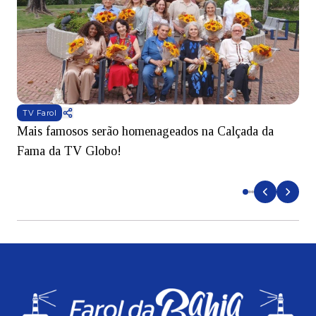
TV Farol
Mais famosos serão homenageados na Calçada da
S
Fama da TV Globo!
p
d