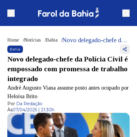
Novo delegado-chefe da Polícia Civil é empossado com promessa de trabalho integrado
Home
/
Notícias
/
Bahia
/
Bahia
Novo delegado-chefe da Polícia Civil é
empossado com promessa de trabalho
integrado
André Augusto Viana assume posto antes ocupado por
Heloísa Brito
Por
Da Redação
Às
07/04/2025 | 21:30h