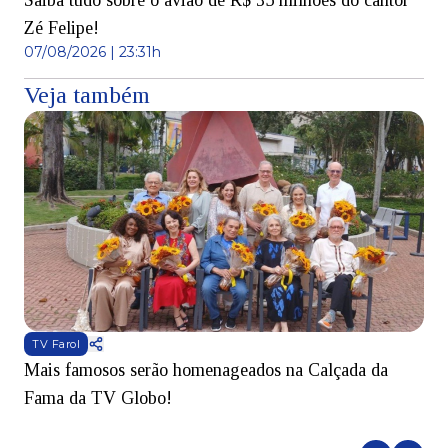
Saiba tudo sobre o avião de R$ 35 milhões do cantor
Zé Felipe!
07/08/2026 | 23:31h
Veja também
TV Farol
Mais famosos serão homenageados na Calçada da
S
Fama da TV Globo!
p
d