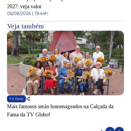
2027; veja valor
05/08/2026 | 19:44h
Veja também
TV Farol
Mais famosos serão homenageados na Calçada da
S
Fama da TV Globo!
p
d