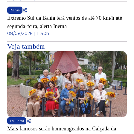
Bahia
Extremo Sul da Bahia terá ventos de até 70 km/h até
segunda-feira, alerta Inema
08/08/2026 | 11:40h
Veja também
TV Farol
Mais famosos serão homenageados na Calçada da
S