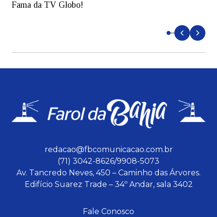
Fama da TV Globo!
p
d
redacao@fbcomunicacao.com.br
(71) 3042-8626/9908-5073
Av. Tancredo Neves, 450 – Caminho das Árvores.
Edifício Suarez Trade – 34º Andar, sala 3402
Fale Conosco