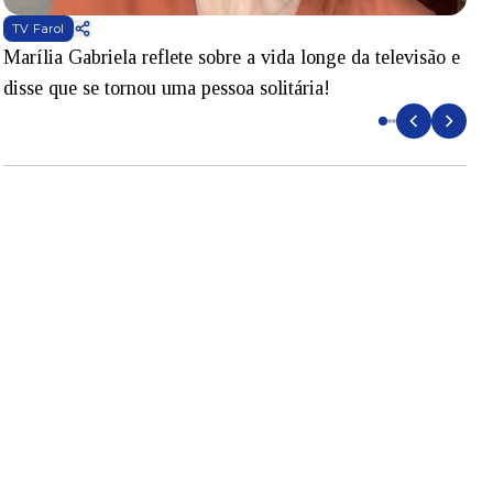
TV Farol
Marília Gabriela reflete sobre a vida longe da televisão e
B
disse que se tornou uma pessoa solitária!
L