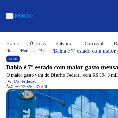
Home
Últimas
Salvador
Carnaval
B
Bahia é 7º estado com maior
Home
/
Notícias
/
Bahia
/
Bahia
Bahia é 7º estado com maior gasto mens
O maior gasto vem do Distrito Federal, com R$ 394,3 mil
Por
Da Redação
Às
09/07/2026 | 07:30h