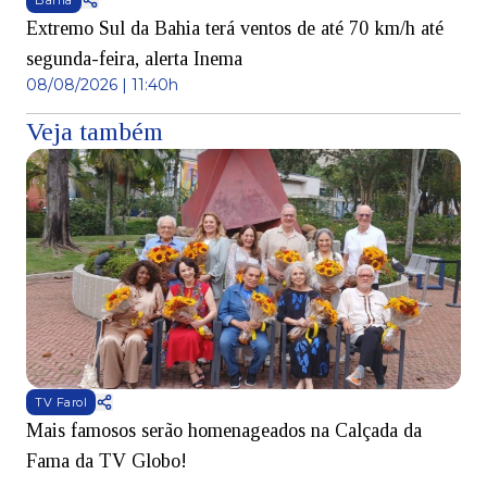
Bahia
Extremo Sul da Bahia terá ventos de até 70 km/h até
segunda-feira, alerta Inema
08/08/2026 | 11:40h
Veja também
TV Farol
Mais famosos serão homenageados na Calçada da
S
Fama da TV Globo!
p