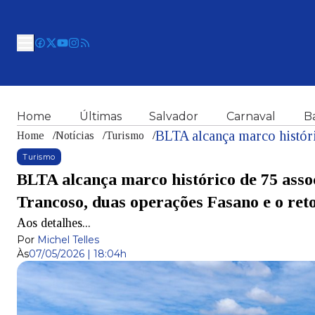
Home
Últimas
Salvador
Carnaval
B
Home
/
Notícias
/
Turismo
/
Turismo
BLTA alcança marco histórico de 75 asso
Trancoso, duas operações Fasano e o ret
Aos detalhes...
Por
Michel Telles
Às
07/05/2026 | 18:04h