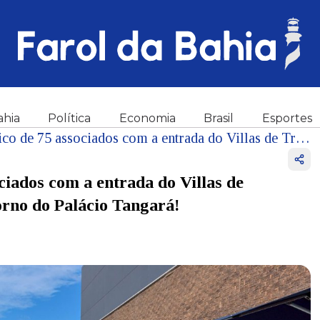
ahia
Política
Economia
Brasil
Esportes
BLTA alcança marco histórico de 75 associados com a entrada do Villas de Trancoso, duas operações Fasano e o retorno do Palácio Tangará!
ciados com a entrada do Villas de
orno do Palácio Tangará!