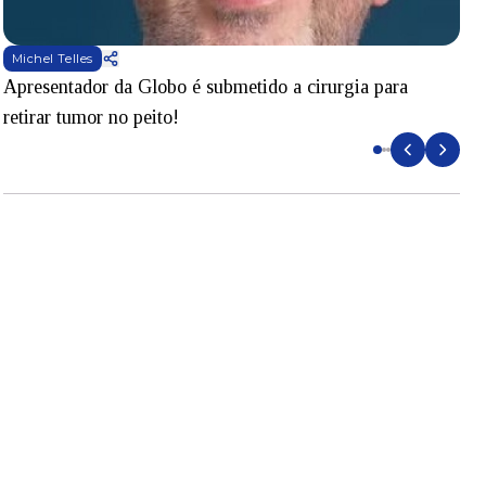
Michel Telles
Apresentador da Globo é submetido a cirurgia para
D
retirar tumor no peito!
l