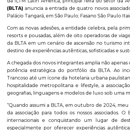
da ILTM Latin America, principal feira do setor da Am
(BLTA)
anuncia a entrada de quatro novos associados
Palácio Tangará, em São Paulo; Fasano São Paulo Itai
Com as novas adesões, a entidade celebra, pela prime
resorts e pousadas, além de oito operadoras de viag
da BLTA em um cenário de ascensão no turismo inte
destino de experiências autênticas, sofisticadas e sust
A chegada dos novos integrantes amplia não apenas 
potência estratégica do portfólio da BLTA. Ao i
Trancoso até um ícone da hotelaria urbana paulista
hospitalidade metropolitana e lifestyle, a associaç
geografias, linguagens e modelos de luxo sob uma me
“Quando assumi a BLTA, em outubro de 2024, meu ma
da associação para todos os nossos associados. O
internacionais e conquistando um lugar de des
especialmente por oferecer experiências autêntic