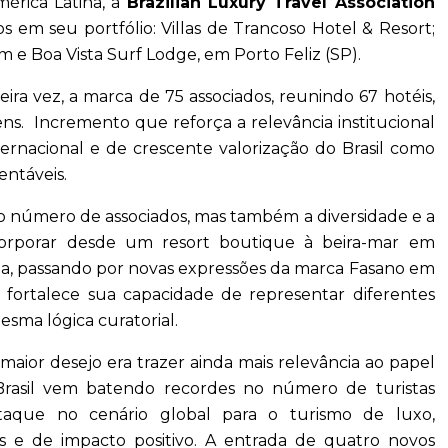
érica Latina, a
Brazilian Luxury Travel Association
 em seu portfólio: Villas de Trancoso Hotel & Resort;
m e Boa Vista Surf Lodge, em Porto Feliz (SP).
ira vez, a marca de 75 associados, reunindo 67 hotéis,
ens. Incremento que reforça a relevância institucional
rnacional e de crescente valorização do Brasil como
entáveis.
o número de associados, mas também a diversidade e a
ncorporar desde um resort boutique à beira-mar em
na, passando por novas expressões da marca Fasano em
ão fortalece sua capacidade de representar diferentes
sma lógica curatorial.
ior desejo era trazer ainda mais relevância ao papel
 Brasil vem batendo recordes no número de turistas
taque no cenário global para o turismo de luxo,
as e de impacto positivo. A entrada de quatro novos