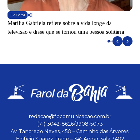
TV Farol
Marília Gabriela reflete sobre a vida longe da
B
televisão e disse que se tornou uma pessoa solitária!
L
redacao@fbcomunicacao.com.br
(71) 3042-8626/9908-5073
Av. Tancredo Neves, 450 – Caminho das Árvores.
Edifício Suarez Trade – 34º Andar, sala 3402