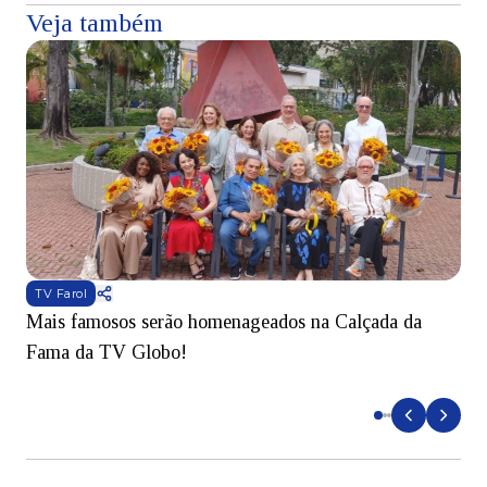
Veja também
TV Farol
Mais famosos serão homenageados na Calçada da
S
Fama da TV Globo!
p
d