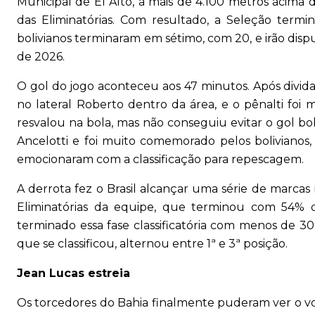
Municipal de El Alto, a mais de 4.100 metros acima 
das Eliminatórias. Com resultado, a Seleção term
bolivianos terminaram em sétimo, com 20, e irão d
de 2026.
O gol do jogo aconteceu aos 47 minutos. Após divida
no lateral Roberto dentro da área, e o pênalti foi 
resvalou na bola, mas não conseguiu evitar o gol boli
Ancelotti e foi muito comemorado pelos bolivianos
emocionaram com a classificação para repescagem.
A derrota fez o Brasil alcançar uma série de marcas 
Eliminatórias da equipe, que terminou com 54%
terminado essa fase classificatória com menos de 3
que se classificou, alternou entre 1ª e 3ª posição.
Jean Lucas estreia
Os torcedores do Bahia finalmente puderam ver o v