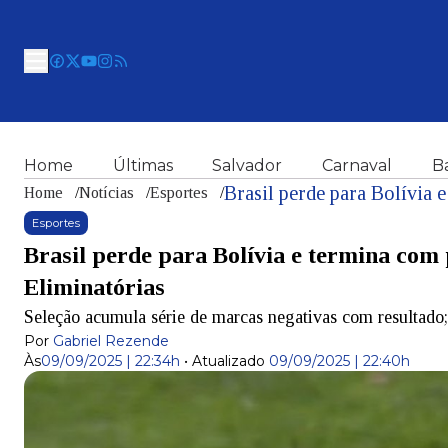
Home
Últimas
Salvador
Carnaval
B
Home
/
Notícias
/
Esportes
/
Esportes
Brasil perde para Bolívia e termina com
Eliminatórias
Seleção acumula série de marcas negativas com resultado
Por
Gabriel Rezende
Às
09/09/2025 | 22:34h
•
Atualizado
09/09/2025 | 22:40h