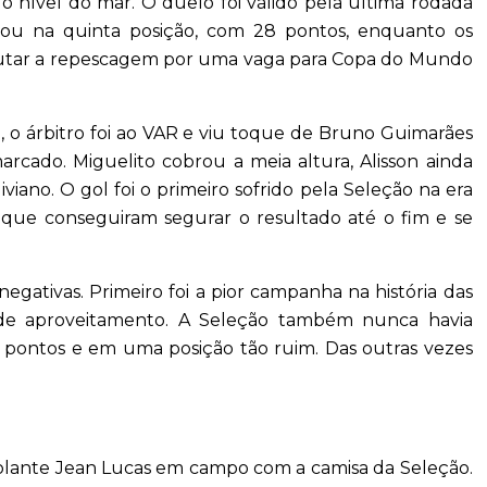
do nível do mar. O duelo foi válido pela última rodada
inou na quinta posição, com 28 pontos, enquanto os
isputar a repescagem por uma vaga para Copa do Mundo
, o árbitro foi ao VAR e viu toque de Bruno Guimarães
marcado. Miguelito cobrou a meia altura, Alisson ainda
viano. O gol foi o primeiro sofrido pela Seleção na era
, que conseguiram segurar o resultado até o fim e se
negativas. Primeiro foi a pior campanha na história das
 de aproveitamento. A Seleção também nunca havia
0 pontos e em uma posição tão ruim. Das outras vezes
olante Jean Lucas em campo com a camisa da Seleção.