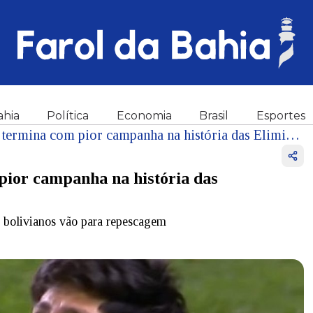
ahia
Política
Economia
Brasil
Esportes
Brasil perde para Bolívia e termina com pior campanha na história das Eliminatórias
 pior campanha na história das
; bolivianos vão para repescagem