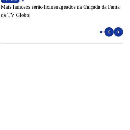
Mais famosos serão homenageados na Calçada da Fama
S
da TV Globo!
p
d