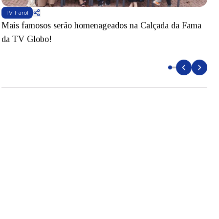
TV Farol
Mais famosos serão homenageados na Calçada da Fama
S
da TV Globo!
p
d