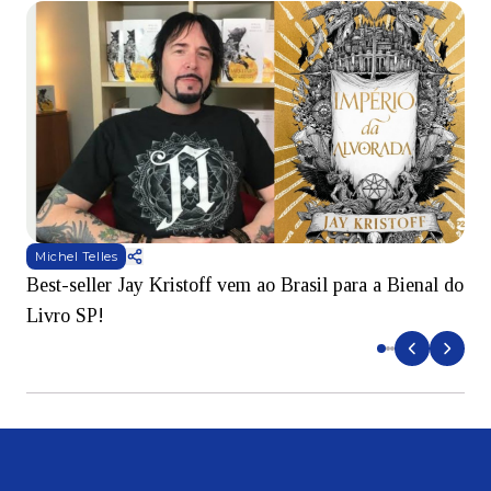
Michel Telles
Best-seller Jay Kristoff vem ao Brasil para a Bienal do
S
Livro SP!
B