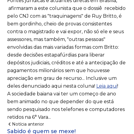
Fontes jurídicas e atuantes diretas em Brasília,
afirmaram a este colunista que o dossiê recebido
pelo CNJ com as "traquinagens" de Ruy Britto, é
bem gordinho, cheio de provas consistentes
contra o magistrado e vai expor, não só ele e seus
assessores, mas também, "outras pessoas"
envolvidas das mais variadas formas com Britto:
desde decisões estapafúrdias para liberar
depósitos judiciais, créditos e até a antecipação de
pagamentos milionários sem que houvesse
apreciação em grau de recurso... Inclusive um
deles denunciado aqui nesta coluna!
Leia aqui
!
A sociedade baiana vai ter um começo de ano
bem animado no que depender do que está
sendo pesquisado nos telefones e computadores
retidos na 6° Vara...
Notícia anterior
Sabido é quem se mexe!