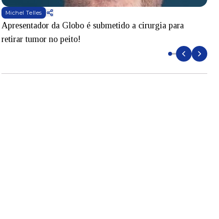
Michel Telles
Apresentador da Globo é submetido a cirurgia para
D
retirar tumor no peito!
l