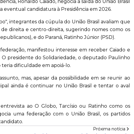
ência, Ronaldo Caiado, negocia a saída do União Brasil
ma eventual candidatura à Presidência em 2026.
o", integrantes da cúpula do União Brasil avaliam que
s de direita e centro-direita, sugerindo nomes como os
Republicanos), e do Paraná, Ratinho Júnior (PSD).
federação, manifestou interesse em receber Caiado e
. O presidente do Solidariedade, o deputado Paulinho
teria dificuldade em apoiá-lo.
ssunto, mas, apesar da possibilidade em se reunir ao
ipal ainda é continuar no União Brasil e tentar o aval
 entrevista ao O Globo, Tarcísio ou Ratinho como os
ocia uma federação com o União Brasil, os partidos
andidato.
Próxima notícia