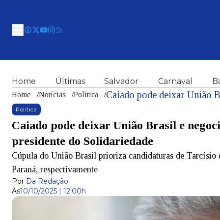
Home
Últimas
Salvador
Carnaval
B
Home
/
Notícias
/
Política
/
Política
Caiado pode deixar União Brasil e negoc
presidente do Solidariedade
Cúpula do União Brasil prioriza candidaturas de Tarcísio 
Paraná, respectivamente
Por
Da Redação
Às
10/10/2025 | 12:00h