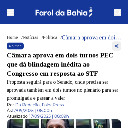
Câmara aprova em dois turnos PEC que dá blindagem inédita ao Congresso em resposta ao STF
Home
/
Notícias
/
Política
/
Política
Câmara aprova em dois turnos PEC
que dá blindagem inédita ao
Congresso em resposta ao STF
Proposta seguirá para o Senado, onde precisa ser
aprovada também em dois turnos no plenário para ser
promulgada e passar a valer
Por
Da Redação, FolhaPress
Às
17/09/2025 | 08:00h
Atualizado
17/09/2025 | 08:09h