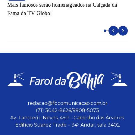
Mais famosos serão homenageados na Calçada da
S
Fama da TV Globo!
p
d
redacao@fbcomunicacao.com.br
(71) 3042-8626/9908-5073
Av. Tancredo Neves, 450 – Caminho das Árvores.
Edifício Suarez Trade – 34º Andar, sala 3402