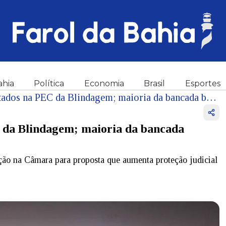
ahia
Política
Economia
Brasil
Esportes
Veja como votaram os deputados na PEC da Blindagem; maioria da bancada baiana se posicionou a favor
 da Blindagem; maioria da bancada
ção na Câmara para proposta que aumenta proteção judicial