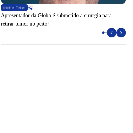
Michel Telles
Apresentador da Globo é submetido a cirurgia para
D
retirar tumor no peito!
l