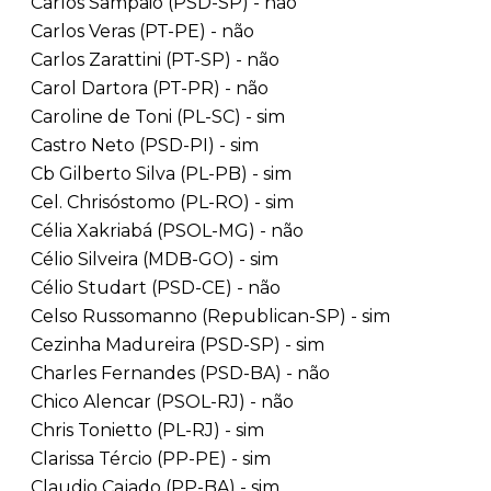
Carlos Sampaio (PSD-SP) - não
Carlos Veras (PT-PE) - não
Carlos Zarattini (PT-SP) - não
Carol Dartora (PT-PR) - não
Caroline de Toni (PL-SC) - sim
Castro Neto (PSD-PI) - sim
Cb Gilberto Silva (PL-PB) - sim
Cel. Chrisóstomo (PL-RO) - sim
Célia Xakriabá (PSOL-MG) - não
Célio Silveira (MDB-GO) - sim
Célio Studart (PSD-CE) - não
Celso Russomanno (Republican-SP) - sim
Cezinha Madureira (PSD-SP) - sim
Charles Fernandes (PSD-BA) - não
Chico Alencar (PSOL-RJ) - não
Chris Tonietto (PL-RJ) - sim
Clarissa Tércio (PP-PE) - sim
Claudio Cajado (PP-BA) - sim