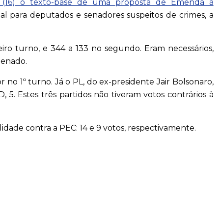
a (16) o texto-base de uma proposta de Emenda à
ial para deputados e senadores suspeitos de crimes, a
eiro turno, e 344 a 133 no segundo. Eram necessários,
 Senado.
r no 1º turno. Já o PL, do ex-presidente Jair Bolsonaro,
, 5. Estes três partidos não tiveram votos contrários à
ade contra a PEC: 14 e 9 votos, respectivamente.