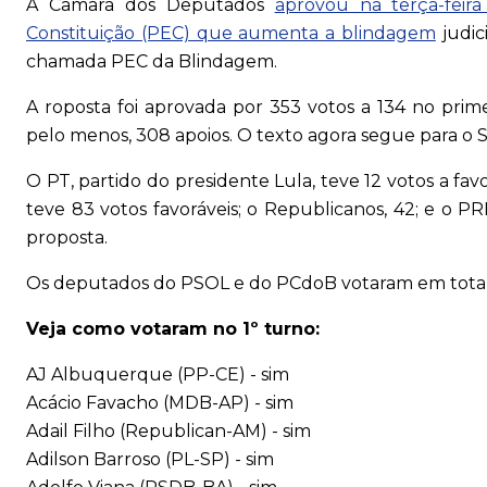
A Câmara dos Deputados
aprovou na terça-feir
Constituição (PEC) que aumenta a blindagem
judic
chamada PEC da Blindagem.
A roposta foi aprovada por 353 votos a 134 no prim
pelo menos, 308 apoios. O texto agora segue para o
O PT, partido do presidente Lula, teve 12 votos a favo
teve 83 votos favoráveis; o Republicanos, 42; e o PRD
proposta.
Os deputados do PSOL e do PCdoB votaram em totalid
Veja como votaram no 1º turno:
AJ Albuquerque (PP-CE) - sim
Acácio Favacho (MDB-AP) - sim
Adail Filho (Republican-AM) - sim
Adilson Barroso (PL-SP) - sim