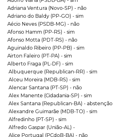
Adolfo Viana (PSDB-BA) - sim
Adriana Ventura (Novo-SP) - não
Adriano do Baldy (PP-GO) - sim
Aécio Neves (PSDB-MG) - não
Afonso Hamm (PP-RS) - sim
Afonso Motta (PDT-RS) - não
Aguinaldo Ribeiro (PP-PB) - sim
Airton Faleiro (PT-PA) - sim
Alberto Fraga (PL-DF) - sim
Albuquerque (Republican-RR) - sim
Alceu Moreira (MDB-RS) - sim
Alencar Santana (PT-SP) - não
Alex Manente (Cidadania-SP) - sim
Alex Santana (Republican-BA) - abstenção
Alexandre Guimarãe (MDB-TO) - sim
Alfredinho (PT-SP) - sim
Alfredo Gaspar (União-AL) -
Alice Portugal (PCdoB-BA) - não