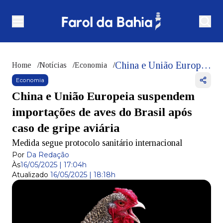
China e União Europeia suspendem importações de aves do Brasil após caso de gripe aviária
Home
/
Notícias
/
Economia
/
Economia
China e União Europeia suspendem
importações de aves do Brasil após
caso de gripe aviária
Medida segue protocolo sanitário internacional
Por
Da Redação
Às
16/05/2025 | 17:04h
Atualizado
16/05/2025 | 18:18h