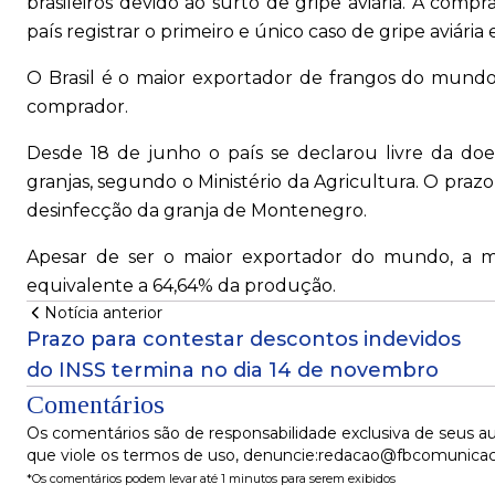
brasileiros devido ao surto de gripe aviária. A comp
país registrar o primeiro e único caso de gripe aviár
O Brasil é o maior exportador de frangos do mundo e
comprador.
Desde 18 de junho o país se declarou livre da doe
granjas, segundo o Ministério da Agricultura. O praz
desinfecção da granja de Montenegro.
Apesar de ser o maior exportador do mundo, a ma
equivalente a 64,64% da produção.
Notícia anterior
Prazo para contestar descontos indevidos
do INSS termina no dia 14 de novembro
Comentários
Os comentários são de responsabilidade exclusiva de seus au
que viole os termos de uso, denuncie:redacao@fbcomunica
*Os comentários podem levar até 1 minutos para serem exibidos