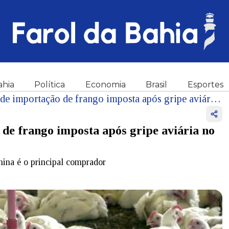
ahia
Política
Economia
Brasil
Esportes
China suspende proibição de importação de frango imposta após gripe aviária no Brasil
de frango imposta após gripe aviária no
hina é o principal comprador