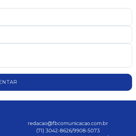
ENTAR
redacao@fbcomunicacao.com.br
(71) 3042-8626/9908-5073