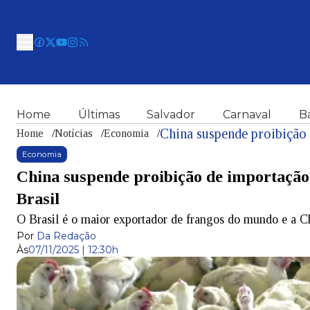
Home
Últimas
Salvador
Carnaval
B
Home
/
Notícias
/
Economia
/
Economia
China suspende proibição de importação 
Brasil
O Brasil é o maior exportador de frangos do mundo e a C
Por
Da Redação
Às
07/11/2025 | 12:30h