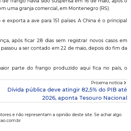
ra de frango havia sido suspensa em 16 de maio, após o
ia em uma granja comercial, em Montenegro (RS).
 exporta a ave para 151 países. A China é o principal
nça, após ficar 28 dias sem registrar novos casos em
o passou a ser contado em 22 de maio, depois do fim da
ior parte do frango produzido aqui fica no país, o
Próxima notícia
Dívida pública deve atingir 82,5% do PIB até
2026, aponta Tesouro Nacional
tores e não representam a opinião deste site. Se achar algo
cao.com.br