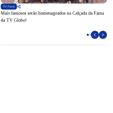
TV Farol
Mais famosos serão homenageados na Calçada da Fama
S
da TV Globo!
p
d