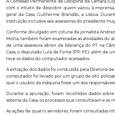
A Comissão Permanente de Disciplina da Câmara (Cop
com o intuito de descobrir quem vazou à imprensa 
geral da Casa, Guilherme Brandão, a Lisboa. Duran
instituição inclusive seis assessores do presidente H
Conforme divulgado em coluna da jornalista Andreza
Motta, também foram examinadas as atividades do atua
de uma assessora sênior da liderança do PT na Câma
Casa, o deputado Lula da Fonte (PP-PE); além de u
teve os dados do computador acessados.
A extração dos dados foi conduzida pela Diretoria d
computador foi levado por um grupo de oito policiais 
que o usuário da máquina fosse um dos responsáveis
Durante a apuração, foram recolhidos dados sobre 
sistema da Casa, os processos que consultaram e as 
As ações de quatro servidores, foram consultadas i