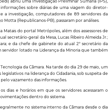
edi) abriu uma Investigação Preliminar Sumária (IPS),
informações sobre diárias de uma viagem do diretor-
te a investigação, computadores de 89 servidores da
ugo Motta (Republicanos-PB), passaram por análises.
 Matais do portal Metrópoles, além dos assessores de
l secretário-geral da Mesa, Lucas Ribeiro Almeida Jr.;
ra; e da chefe de gabinete do atual 2º secretário da
m servidor lotado na Liderança da Minoria que também
e Tecnologia da Câmara. Na tarde do dia 29 de maio, um
legislativos na liderança do Cidadania, sob suspeita de
 pelo vazamento das informações.
os dias e horários em que os servidores acessaram o
movimentações dentro do sistema.
ntegralmente no sistema interno da Câmara desde o dia