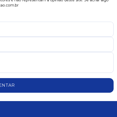
tores e não representam a opinião deste site. Se achar algo
cao.com.br
ENTAR