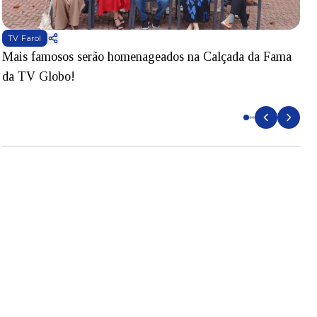
TV Farol
Mais famosos serão homenageados na Calçada da Fama
S
da TV Globo!
p
d