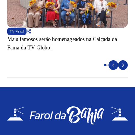
TV Farol
Mais famosos serão homenageados na Calçada da
S
Fama da TV Globo!
p
d