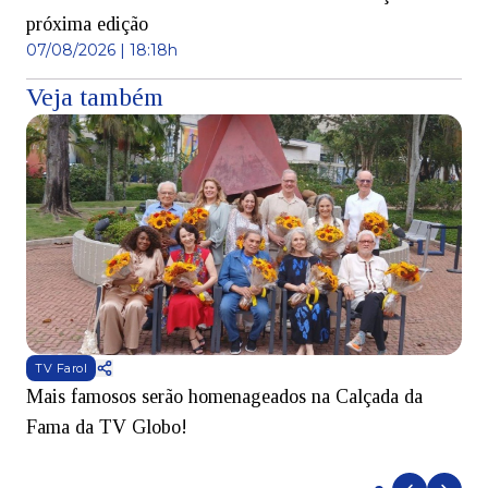
próxima edição
07/08/2026 | 18:18h
Veja também
TV Farol
Mais famosos serão homenageados na Calçada da
S
Fama da TV Globo!
p
d