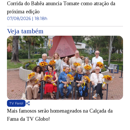
Corrida do Bahêa anuncia Tomate como atração da
próxima edição
07/08/2026 | 18:18h
Veja também
TV Farol
Mais famosos serão homenageados na Calçada da
S
Fama da TV Globo!
p
d