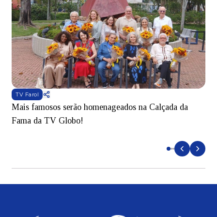
TV Farol
Mais famosos serão homenageados na Calçada da
S
Fama da TV Globo!
p
d