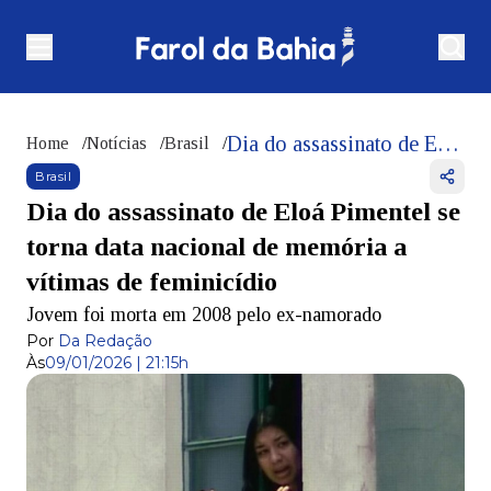
Dia do assassinato de Eloá Pimentel se torna data nacional de memória a vítimas de feminicídio
Home
/
Notícias
/
Brasil
/
Brasil
Dia do assassinato de Eloá Pimentel se
torna data nacional de memória a
vítimas de feminicídio
Jovem foi morta em 2008 pelo ex-namorado
Por
Da Redação
Às
09/01/2026 | 21:15h