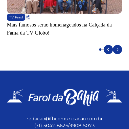
TV Farol
Mais famosos serão homenageados na Calçada da
S
Fama da TV Globo!
p
d
redacao@fbcomunicacao.com.br
(71) 3042-8626/9908-5073