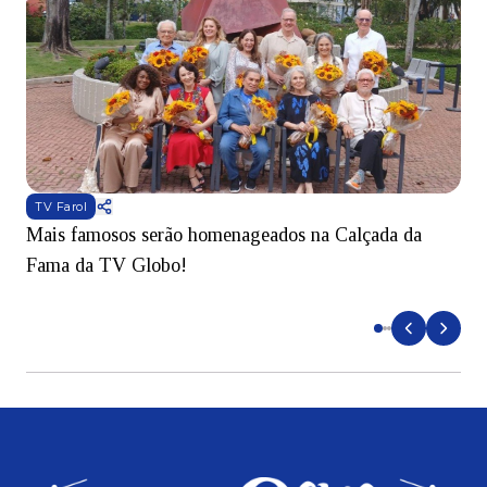
TV Farol
Mais famosos serão homenageados na Calçada da
S
Fama da TV Globo!
p
d