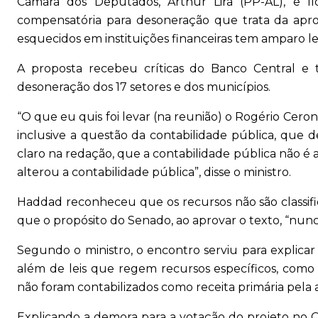
Câmara dos Deputados, Arthur Lira (PP-AL), e lí
compensatória para desoneração que trata da aprop
esquecidos em instituições financeiras tem amparo l
A proposta recebeu críticas do Banco Central e 
desoneração dos 17 setores e dos municípios.
“O que eu quis foi levar (na reunião) o Rogério Cero
inclusive a questão da contabilidade pública, que de
claro na redação, que a contabilidade pública não é 
alterou a contabilidade pública”, disse o ministro.
Haddad reconheceu que os recursos não são classifi
que o propósito do Senado, ao aprovar o texto, “nunc
Segundo o ministro, o encontro serviu para explicar
além de leis que regem recursos específicos, como
não foram contabilizados como receita primária pela
Explicando a demora para a votação do projeto no C