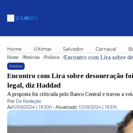
Home
Últimas
Salvador
Carnaval
B
Home
/
Notícias
/
Política
/
Política
Encontro com Lira sobre desoneração fo
legal, diz Haddad
A proposta foi criticada pelo Banco Central e travou a vo
Por
Da Redação
Às
11/09/2024 | 19:30h
•
Atualizado
11/09/2024 | 19:31h