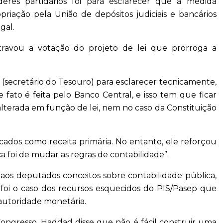
deres partidários foi para esclarecer que a medida
riação pela União de depósitos judiciais e bancários
egal.
travou a votação do projeto de lei que prorroga a
n (secretário do Tesouro) para esclarecer tecnicamente,
 fato é feita pelo Banco Central, e isso tem que ficar
alterada em função de lei, nem no caso da Constituição
cados como receita primária. No entanto, ele reforçou
a foi de mudar as regras de contabilidade”.
 aos deputados conceitos sobre contabilidade pública,
 foi o caso dos recursos esquecidos do PIS/Pasep que
 autoridade monetária.
ongresso, Haddad disse que não é fácil construir uma