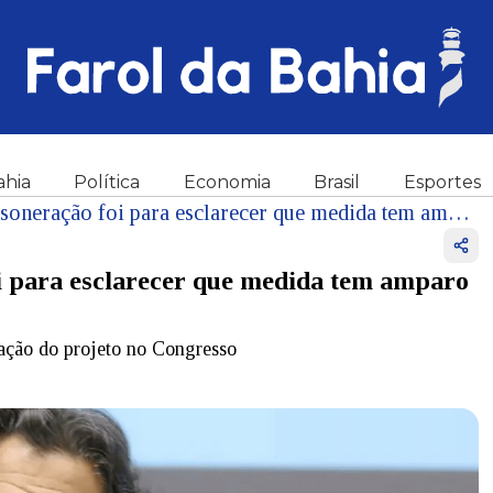
ahia
Política
Economia
Brasil
Esportes
Encontro com Lira sobre desoneração foi para esclarecer que medida tem amparo legal, diz Haddad
i para esclarecer que medida tem amparo
tação do projeto no Congresso