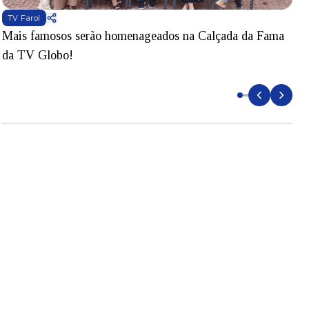
TV Farol
Mais famosos serão homenageados na Calçada da Fama
S
da TV Globo!
p
d