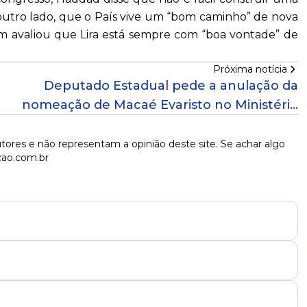
outro lado, que o País vive um “bom caminho” de nova
bém avaliou que Lira está sempre com “boa vontade” de
Próxima notícia
Deputado Estadual pede a anulação da
nomeação de Macaé Evaristo no Ministério
dos Direitos Humanos
tores e não representam a opinião deste site. Se achar algo
cao.com.br