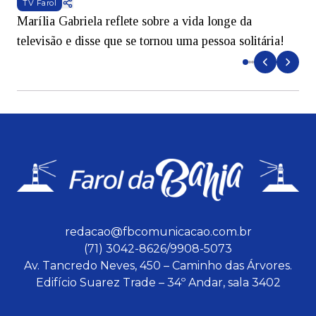
TV Farol
Marília Gabriela reflete sobre a vida longe da
B
televisão e disse que se tornou uma pessoa solitária!
L
redacao@fbcomunicacao.com.br
(71) 3042-8626/9908-5073
Av. Tancredo Neves, 450 – Caminho das Árvores.
Edifício Suarez Trade – 34º Andar, sala 3402