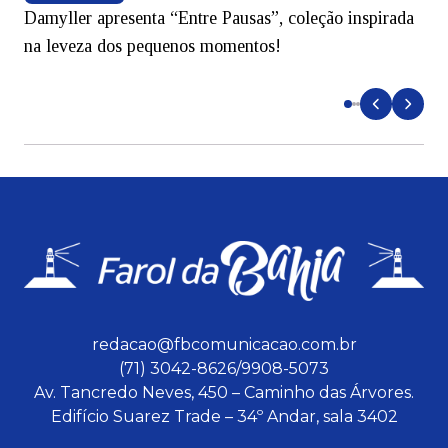
Damyller apresenta “Entre Pausas”, coleção inspirada
S
na leveza dos pequenos momentos!
redacao@fbcomunicacao.com.br
(71) 3042-8626/9908-5073
Av. Tancredo Neves, 450 – Caminho das Árvores.
Edifício Suarez Trade – 34º Andar, sala 3402