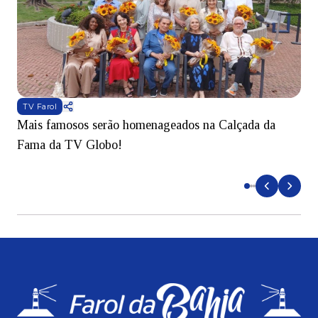
TV Farol
Mais famosos serão homenageados na Calçada da
S
Fama da TV Globo!
p
d