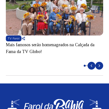
TV Farol
Mais famosos serão homenageados na Calçada da
S
Fama da TV Globo!
p
d