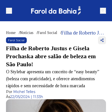
Filha de Roberto Justus e Gisela Prochaska abre salão de beleza em São Paulo!
Home
/
Notícias
/
Farol Social
/
Farol Social
Filha de Roberto Justus e Gisela
Prochaska abre salão de beleza em
São Paulo!
O Stylebar apresenta um conceito de “easy beauty”
(beleza com praticidade), e oferece atendimentos
rápidos e sem necessidade de hora marcada
Por
Michel Telles
Às
22/05/2024 | 11:33h