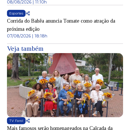
08/08/2026 | 11:10h
Esportes
Corrida do Bahêa anuncia Tomate como atração da
próxima edição
07/08/2026 | 18:18h
Veja também
TV Farol
Mais famosos serão homenageados na Calçada da
S