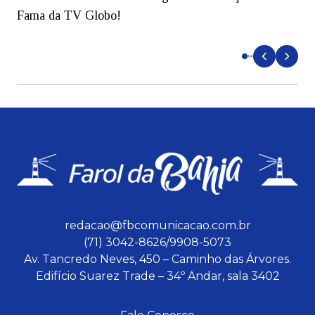
Fama da TV Globo!
p
d
redacao@fbcomunicacao.com.br
(71) 3042-8626/9908-5073
Av. Tancredo Neves, 450 – Caminho das Árvores.
Edifício Suarez Trade – 34º Andar, sala 3402