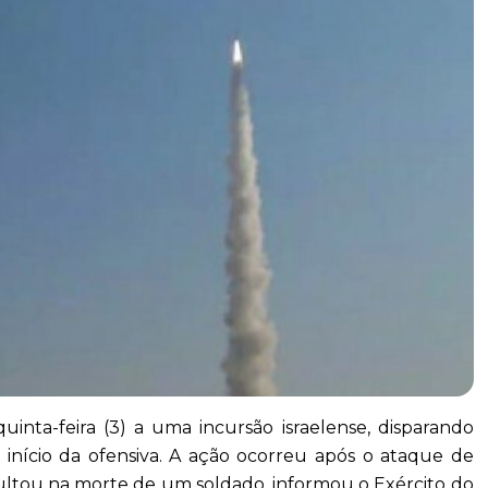
nta-feira (3) a uma incursão israelense, disparando
o início da ofensiva. A ação ocorreu após o ataque de
esultou na morte de um soldado, informou o Exército do