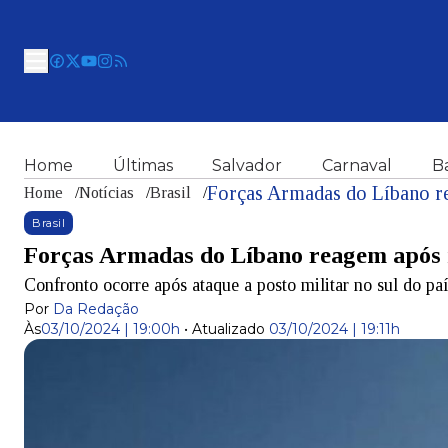
Home
Últimas
Salvador
Carnaval
B
Forças Armadas do Líbano re
Home
/
Notícias
/
Brasil
/
Brasil
Forças Armadas do Líbano reagem após i
Confronto ocorre após ataque a posto militar no sul do pa
Por
Da Redação
Às
03/10/2024 | 19:00h
•
Atualizado
03/10/2024 | 19:11h