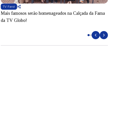
TV Farol
Mais famosos serão homenageados na Calçada da Fama
S
da TV Globo!
p
d