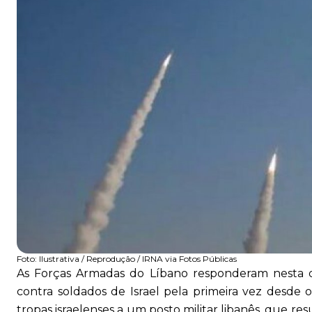
Foto:
Ilustrativa / Reprodução / IRNA via Fotos Públicas
As Forças Armadas do Líbano responderam nesta qui
contra soldados de Israel pela primeira vez desde 
tropas israelenses a um posto militar libanês, que r