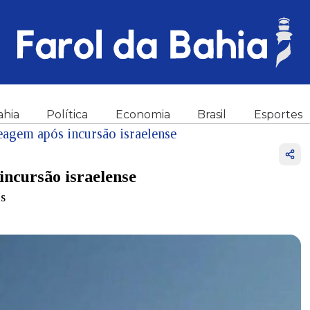
ahia
Política
Economia
Brasil
Esportes
agem após incursão israelense
ncursão israelense
ís