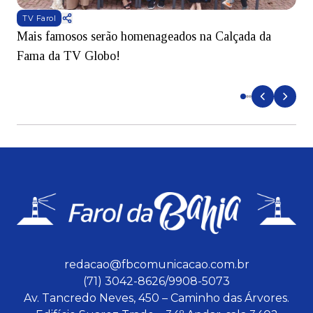
TV Farol
Mais famosos serão homenageados na Calçada da
S
Fama da TV Globo!
p
d
redacao@fbcomunicacao.com.br
(71) 3042-8626/9908-5073
Av. Tancredo Neves, 450 – Caminho das Árvores.