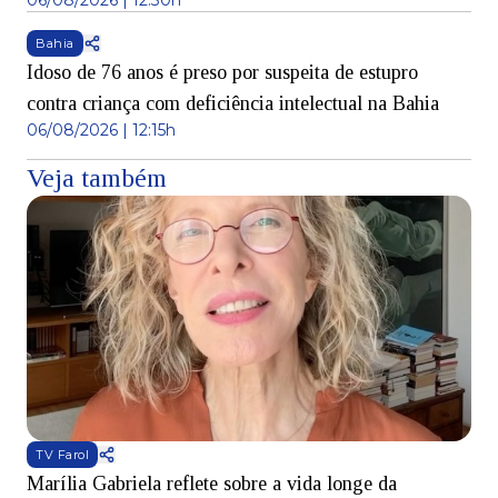
06/08/2026 | 12:30h
Bahia
Idoso de 76 anos é preso por suspeita de estupro
contra criança com deficiência intelectual na Bahia
06/08/2026 | 12:15h
Veja também
TV Farol
Marília Gabriela reflete sobre a vida longe da
B