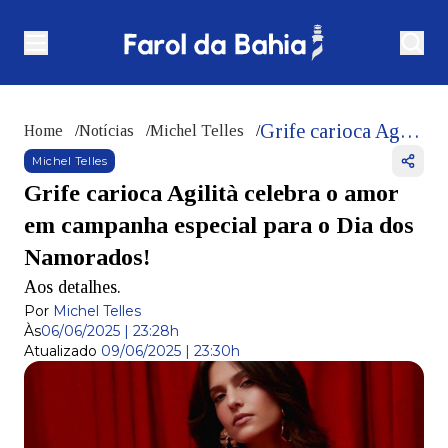
Grife carioca Agilità celebra o amor em campanha especial para o Dia dos Namorados!
Home
/
Notícias
/
Michel Telles
/
Michel Telles
Grife carioca Agilità celebra o amor
em campanha especial para o Dia dos
Namorados!
Aos detalhes.
Por
Michel Telles
Às
06/06/2025 | 23:28h
Atualizado
09/06/2025 | 23:30h