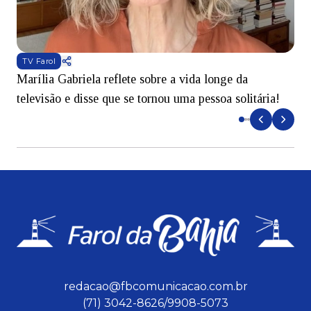
TV Farol
Marília Gabriela reflete sobre a vida longe da
B
televisão e disse que se tornou uma pessoa solitária!
L
redacao@fbcomunicacao.com.br
(71) 3042-8626/9908-5073