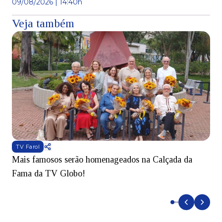
09/08/2026 | 14:40h
Veja também
TV Farol
Mais famosos serão homenageados na Calçada da
S
Fama da TV Globo!
p
d