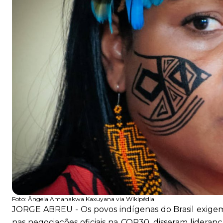
Foto:
Ângela Amanakwa Kaxuyana via Wikipédia
JORGE ABREU - Os povos indígenas do Brasil exige
nas negociações oficiais na COP30, disseram liderança