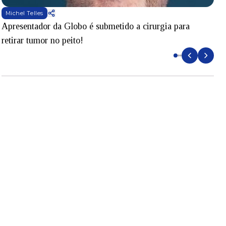
Michel Telles
Apresentador da Globo é submetido a cirurgia para
D
retirar tumor no peito!
l