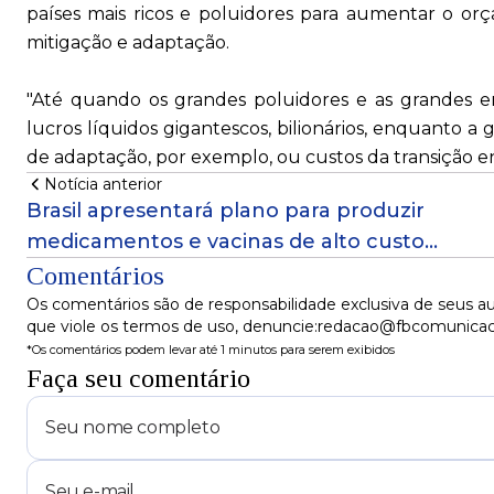
países mais ricos e poluidores para aumentar o or
mitigação e adaptação.
"Até quando os grandes poluidores e as grandes em
lucros líquidos gigantescos, bilionários, enquanto 
de adaptação, por exemplo, ou custos da transição e
Notícia anterior
Brasil apresentará plano para produzir
medicamentos e vacinas de alto custo
contra doenças como diabetes, câncer e
Comentários
HIV
Os comentários são de responsabilidade exclusiva de seus au
que viole os termos de uso, denuncie:redacao@fbcomunica
*Os comentários podem levar até 1 minutos para serem exibidos
Faça seu comentário