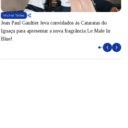
Michel Telles
Jean Paul Gaultier leva convidados às Cataratas do
S
Iguaçu para apresentar a nova fragrância Le Male In
B
Blue!