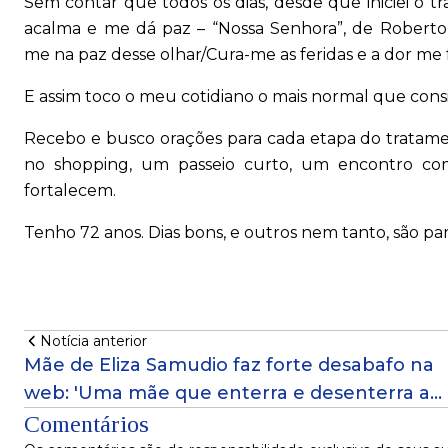
Sem contar que todos os dias, desde que iniciei 
acalma e me dá paz – “Nossa Senhora”, de Robert
me na paz desse olhar/Cura-me as feridas e a dor me 
E assim toco o meu cotidiano o mais normal que consig
Recebo e busco orações para cada etapa do tratamen
no shopping, um passeio curto, um encontro co
fortalecem.
Tenho 72 anos. Dias bons, e outros nem tanto, são par
Notícia anterior
Mãe de Eliza Samudio faz forte desabafo na
web: 'Uma mãe que enterra e desenterra a
filha todas as noites'!
Comentários