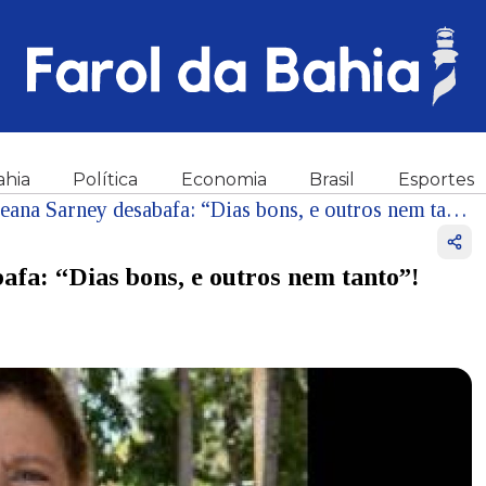
ahia
Política
Economia
Brasil
Esportes
Lutando pela vida, Roseana Sarney desabafa: “Dias bons, e outros nem tanto”!
afa: “Dias bons, e outros nem tanto”!