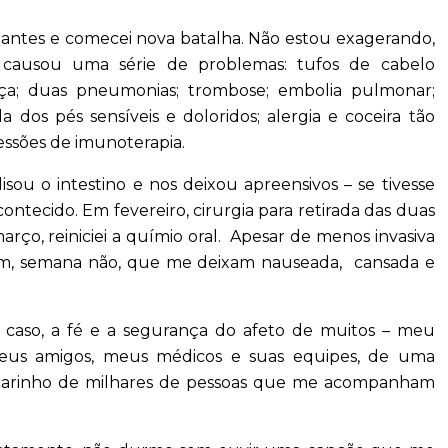
 antes e comecei nova batalha. Não estou exagerando,
causou uma série de problemas: tufos de cabelo
ça; duas pneumonias; trombose; embolia pulmonar;
dos pés sensíveis e doloridos; alergia e coceira tão
essões de imunoterapia.
isou o intestino e nos deixou apreensivos – se tivesse
ontecido. Em fevereiro, cirurgia para retirada das duas
ço, reiniciei a químio oral. Apesar de menos invasiva
 sim, semana não, que me deixam nauseada, cansada e
caso, a fé e a segurança do afeto de muitos – meu
 meus amigos, meus médicos e suas equipes, de uma
 carinho de milhares de pessoas que me acompanham