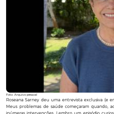
Foto:
Arquivo pessoal
Roseana Sarney deu uma entrevista exclusiva (e emo
Meus problemas de saúde começaram quando, aos 1
inúmeras intervenções. Lembro um episódio curioso