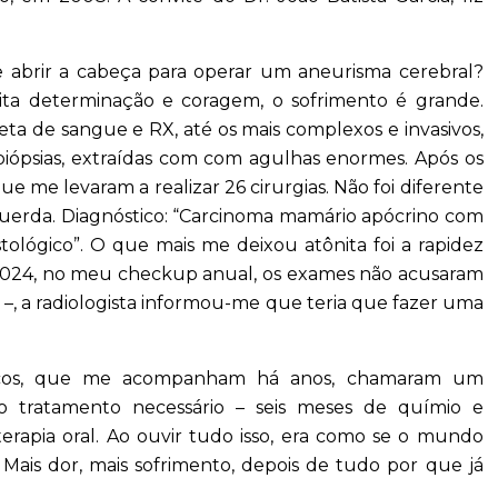
e abrir a cabeça para operar um aneurisma cerebral?
ta determinação e coragem, o sofrimento é grande.
ta de sangue e RX, até os mais complexos e invasivos,
biópsias, extraídas com com agulhas enormes. Após os
e me levaram a realizar 26 cirurgias. Não foi diferente
erda. Diagnóstico: “Carcinoma mamário apócrino com
tológico”. O que mais me deixou atônita foi a rapidez
2024, no meu checkup anual, os exames não acusaram
S –, a radiologista informou-me que teria que fazer uma
icos, que me acompanham há anos, chamaram um
 o tratamento necessário – seis meses de químio e
terapia oral. Ao ouvir tudo isso, era como se o mundo
ais dor, mais sofrimento, depois de tudo por que já