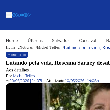
Home
Últimas
Salvador
Carnaval
B
Home
/
Notícias
/
Michel Telles
/
Michel Telles
Lutando pela vida, Roseana Sarney desab
Aos detalhes...
Por
Michel Telles
Às
10/05/2026 | 14:07h
•
Atualizado
10/05/2026 | 14:08h