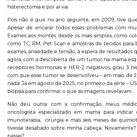
histerectomia e por aí vai.
Pois não é que no ano seguinte, em 2009, tive qu
Apesar de encarar todos esses problemas com mui
Exames aos montes: desde os mais simples, como cole
como TC, RM, Pet Scan e amostras de tecidos para 
exames, ansiedade e tensão, à espera de resultados qu
agora, com a descoberta de um tumor na mama esqu
receptores hormonais e HER-2 negativos, grau 3 his
com que esse tumor se desenvolveu – em maio de 
nada. Já em agosto de 2025, no primeiro da série – U
biópsia para confirmar o que as imagens revelavam.
Não deu outra: com a confirmação, meus méd
oncologista especializado em mama para indicar
imunoterapia, cirurgia e mais seis meses de quimio
tivesse desabado sobre minha cabeça. Novamente? M
passei?