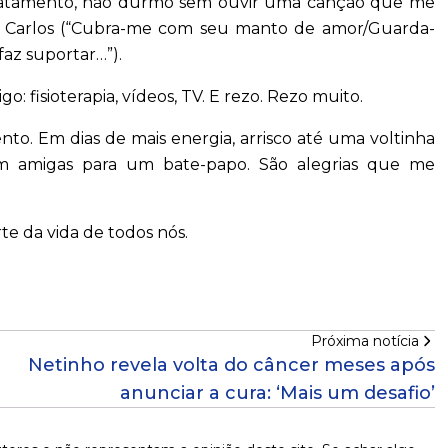
o tratamento, não durmo sem ouvir uma canção que me
o Carlos (“Cubra-me com seu manto de amor/Guarda-
faz suportar…”).
o: fisioterapia, vídeos, TV. E rezo. Rezo muito.
to. Em dias de mais energia, arrisco até uma voltinha
m amigas para um bate-papo. São alegrias que me
te da vida de todos nós.
Próxima notícia
Netinho revela volta do câncer meses após
anunciar a cura: ‘Mais um desafio’