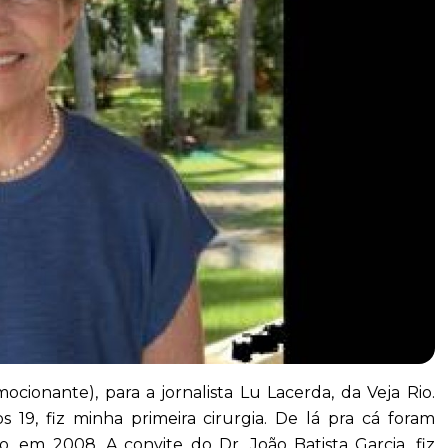
cionante), para a jornalista Lu Lacerda, da Veja Rio.
9, fiz minha primeira cirurgia. De lá pra cá foram
, em 2008. A convite do Dr. João Batista Garcia, fiz