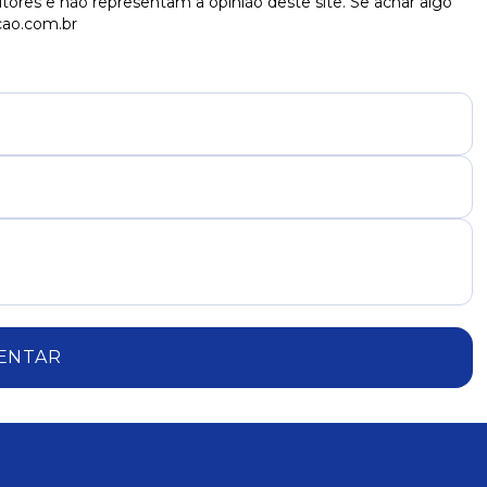
tores e não representam a opinião deste site. Se achar algo
cao.com.br
ENTAR