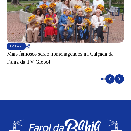
TV Farol
Mais famosos serão homenageados na Calçada da
S
Fama da TV Globo!
p
d