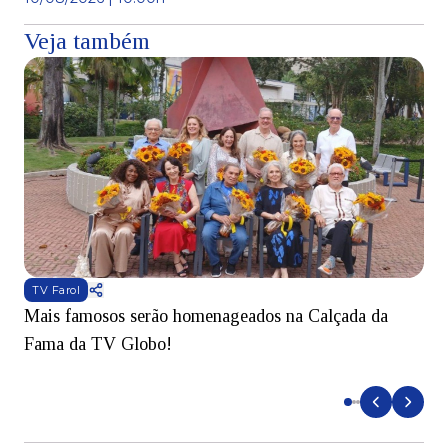
Veja também
TV Farol
Mais famosos serão homenageados na Calçada da
S
Fama da TV Globo!
p
d