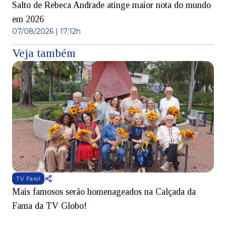
Salto de Rebeca Andrade atinge maior nota do mundo
em 2026
07/08/2026 | 17:12h
Veja também
TV Farol
Mais famosos serão homenageados na Calçada da
S
Fama da TV Globo!
p
d