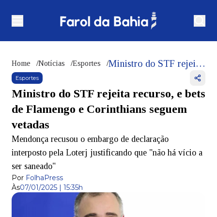
Ministro do STF rejeita recurso, e bets de Flamengo e Corinthians seguem vetadas
Home
/
Notícias
/
Esportes
/
Esportes
Ministro do STF rejeita recurso, e bets
de Flamengo e Corinthians seguem
vetadas
Mendonça recusou o embargo de declaração
interposto pela Loterj justificando que "não há vício a
ser saneado"
Por
FolhaPress
Às
07/01/2025 | 15:35h