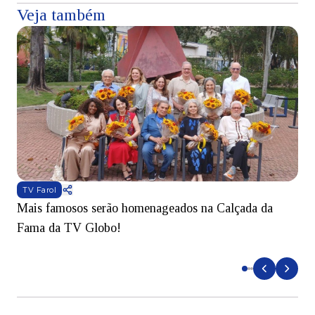
Veja também
TV Farol
Mais famosos serão homenageados na Calçada da
S
Fama da TV Globo!
p
d