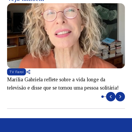
TV Farol
Marília Gabriela reflete sobre a vida longe da
B
televisão e disse que se tornou uma pessoa solitária!
L