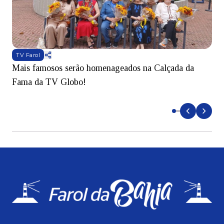
TV Farol
Mais famosos serão homenageados na Calçada da
S
Fama da TV Globo!
p
d