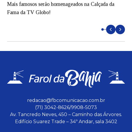
Mais famosos serão homenageados na Calçada da
S
Fama da TV Globo!
p
d
redacao@fbcomunicacao.com.br
(71) 3042-8626/9908-5073
Av. Tancredo Neves, 450 – Caminho das Árvores.
Edifício Suarez Trade – 34º Andar, sala 3402