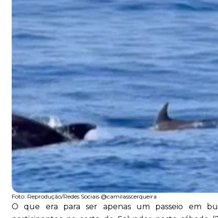
Foto:
Reprodução/Redes Sociais @camilasscerqueira
O que era para ser apenas um passeio em bus