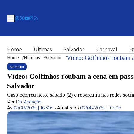
Home
Últimas
Salvador
Carnaval
B
Home
/
Notícias
/
Salvador
/
Salvador
Vídeo: Golfinhos roubam a cena em passei
Salvador
Caso ocorreu neste sábado (2) e repercutiu nas redes socia
Por
Da Redação
Às
02/08/2025 | 16:30h
•
Atualizado
02/08/2025 | 16:50h