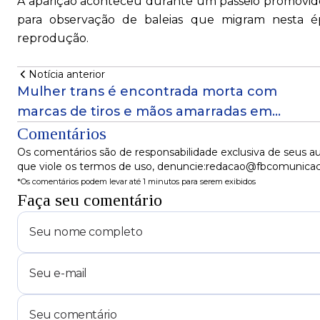
A aparição aconteceu durante um passeio promovido 
para observação de baleias que migram nesta ép
reprodução.
Notícia anterior
Mulher trans é encontrada morta com
marcas de tiros e mãos amarradas em
Salvador
Comentários
Os comentários são de responsabilidade exclusiva de seus au
que viole os termos de uso, denuncie:redacao@fbcomunica
*Os comentários podem levar até 1 minutos para serem exibidos
Faça seu comentário