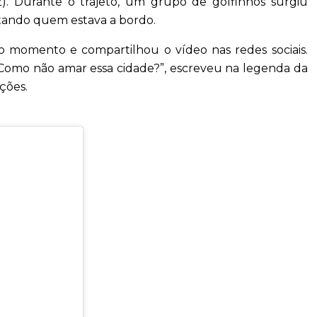
2). Durante o trajeto, um grupo de golfinhos surgiu
tando quem estava a bordo.
 o momento e compartilhou o vídeo nas redes sociais.
 Como não amar essa cidade?”, escreveu na legenda da
ções.