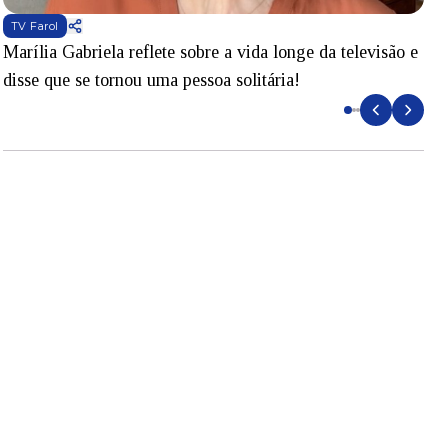
TV Farol
Marília Gabriela reflete sobre a vida longe da televisão e
B
disse que se tornou uma pessoa solitária!
L