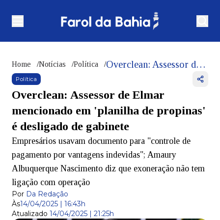
Overclean: Assessor de Elmar mencionado em 'planilha de propinas' é desligado de gabinete
Home
/
Notícias
/
Política
/
Política
Overclean: Assessor de Elmar
mencionado em 'planilha de propinas'
é desligado de gabinete
Empresários usavam documento para "controle de
pagamento por vantagens indevidas"; Amaury
Albuquerque Nascimento diz que exoneração não tem
ligação com operação
Por
Da Redação
Às
14/04/2025 | 16:43h
Atualizado
14/04/2025 | 21:25h