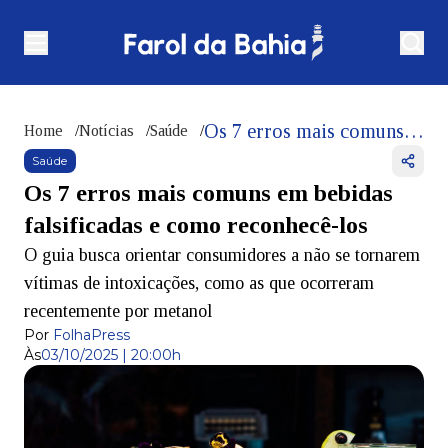
Os 7 erros mais comuns em bebidas falsificadas e como reconhecê-los
Home
/
Notícias
/
Saúde
/
Saúde
Os 7 erros mais comuns em bebidas
falsificadas e como reconhecê-los
O guia busca orientar consumidores a não se tornarem
vítimas de intoxicações, como as que ocorreram
recentemente por metanol
Por
FolhaPress
Às
03/10/2025 | 20:00h