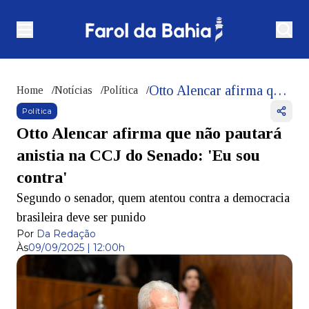
Otto Alencar afirma que não pautará anistia na CCJ do Senado: 'Eu sou contra'
Home
/
Notícias
/
Política
/
Política
Otto Alencar afirma que não pautará
anistia na CCJ do Senado: 'Eu sou
contra'
Segundo o senador, quem atentou contra a democracia
brasileira deve ser punido
Por
Da Redação
Às
09/09/2025 | 12:00h