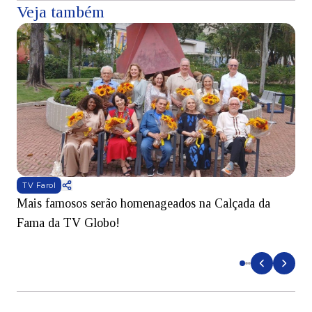
Veja também
TV Farol
Mais famosos serão homenageados na Calçada da
S
Fama da TV Globo!
p
d