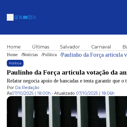
Home
Últimas
Salvador
Carnaval
B
Paulinho da Força articula 
Home
/
Notícias
/
Política
/
Política
Paulinho da Força articula votação da a
Relator negocia apoio de bancadas e tenta garantir que o
Por
Da Redação
Às
07/10/2025 | 18:00h
•
Atualizado
07/10/2025 | 18:06h