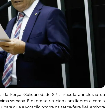
 da Força (Solidariedade-SP), articula a inclusão da
xima semana. Ele tem se reunido com líderes e com o
para que a votação ocorra na terça-feira (14), embora