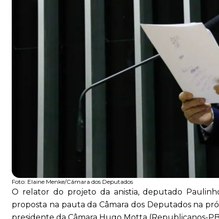
Foto:
Elaine Menke/Câmara dos Deputados
O relator do projeto da anistia, deputado Paulinho
proposta na pauta da Câmara dos Deputados na pró
presidente da Câmara Hugo Motta (Republicanos-PB), 