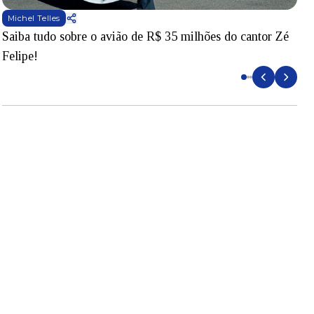
Michel Telles
Saiba tudo sobre o avião de R$ 35 milhões do cantor Zé
V
Felipe!
v